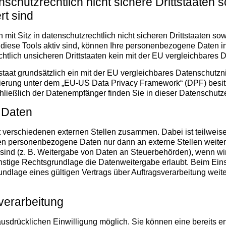
schutzrechtlich nicht sichere Drittstaaten
rt sind
it Sitz in datenschutzrechtlich nicht sicheren Drittstaaten s
 diese Tools aktiv sind, können Ihre personenbezogene Daten in
chtlich unsicheren Drittstaaten kein mit der EU vergleichbares
ttstaat grundsätzlich ein mit der EU vergleichbares Datenschut
zierung unter dem „EU-US Data Privacy Framework“ (DPF) besitz
chließlich der Datenempfänger finden Sie in dieser Datenschutz
 Daten
it verschiedenen externen Stellen zusammen. Dabei ist teilwe
eben personenbezogene Daten nur dann an externe Stellen weite
et sind (z. B. Weitergabe von Daten an Steuerbehörden), wenn wir e
ige Rechtsgrundlage die Datenweitergabe erlaubt. Beim Einsa
lage eines gültigen Vertrags über Auftragsverarbeitung weite
nverarbeitung
usdrücklichen Einwilligung möglich. Sie können eine bereits erte