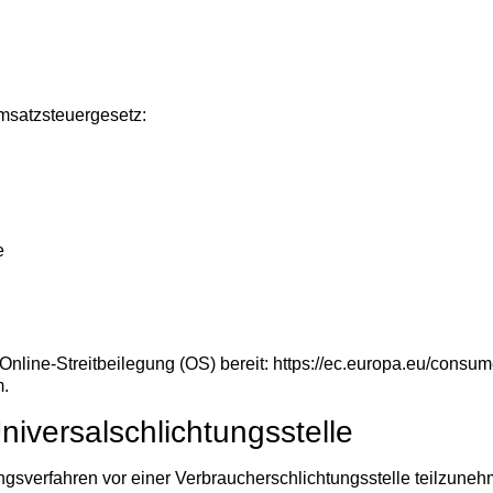
msatzsteuergesetz:
e
Online-Streitbeilegung (OS) bereit:
https://ec.europa.eu/consum
m.
niversal­schlichtungs­stelle
egungsverfahren vor einer Verbraucherschlichtungsstelle teilzune