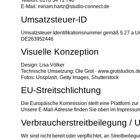
Telefon: 0170 34 72 740
E-Mail:
miriam.hartz@studio-connect.de
Umsatzsteuer-ID
Umsatzsteuer-Identifikationsnummer gemäß § 27 a U
DE263952446
Visuelle Konzeption
Design: Lisa Völker
Technische Umsetzung: Ole Grot ·
www.grotstudios.d
Fotos: Unsplash, Getty Images, Shutterstock
EU-Streitschlichtung
Die Europäische Kommission stellt eine Plattform zur 
Unsere E-Mail-Adresse finden Sie oben im Impressu
Verbraucher­streit­beilegung / U
Wir sind nicht bereit oder verpflichtet, an Streitbeil