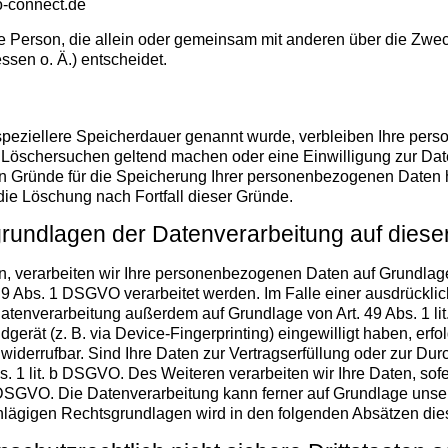
o-connect.de
ische Person, die allein oder gemeinsam mit anderen über die Zwe
sen o. Ä.) entscheidet.
speziellere Speicherdauer genannt wurde, verbleiben Ihre pers
es Löschersuchen geltend machen oder eine Einwilligung zur Da
gen Gründe für die Speicherung Ihrer personenbezogenen Daten h
 die Löschung nach Fortfall dieser Gründe.
rundlagen der Datenverarbeitung auf diese
, verarbeiten wir Ihre personenbezogenen Daten auf Grundlage vo
 Abs. 1 DSGVO verarbeitet werden. Im Falle einer ausdrücklic
Datenverarbeitung außerdem auf Grundlage von Art. 49 Abs. 1 l
ndgerät (z. B. via Device-Fingerprinting) eingewilligt haben, erf
 widerrufbar. Sind Ihre Daten zur Vertragserfüllung oder zur Du
s. 1 lit. b DSGVO. Des Weiteren verarbeiten wir Ihre Daten, sofe
 c DSGVO. Die Datenverarbeitung kann ferner auf Grundlage unseres
hlägigen Rechtsgrundlagen wird in den folgenden Absätzen dies